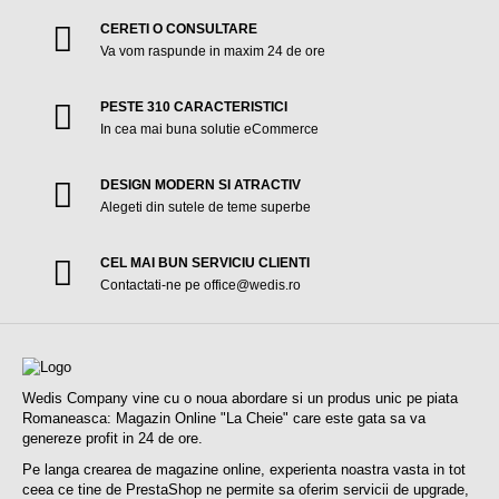
CERETI O CONSULTARE
Va vom raspunde in maxim 24 de ore
PESTE 310 CARACTERISTICI
In cea mai buna solutie eCommerce
DESIGN MODERN SI ATRACTIV
Alegeti din sutele de teme superbe
CEL MAI BUN SERVICIU CLIENTI
Contactati-ne pe office@wedis.ro
Wedis Company vine cu o noua abordare si un produs unic pe piata
Romaneasca: Magazin Online "La Cheie" care este gata sa va
genereze profit in 24 de ore.
Pe langa crearea de magazine online, experienta noastra vasta in tot
ceea ce tine de PrestaShop ne permite sa oferim servicii de upgrade,