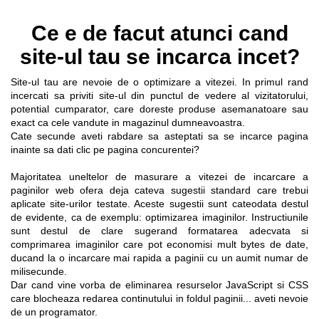
Ce e de facut atunci cand
site-ul tau se incarca incet?
Site-ul tau are nevoie de o optimizare a vitezei. In primul rand
incercati sa priviti site-ul din punctul de vedere al vizitatorului,
potential cumparator, care doreste produse asemanatoare sau
exact ca cele vandute in magazinul dumneavoastra.
Cate secunde aveti rabdare sa asteptati sa se incarce pagina
inainte sa dati clic pe pagina concurentei?
Majoritatea uneltelor de masurare a vitezei de incarcare a
paginilor web ofera deja cateva sugestii standard care trebui
aplicate site-urilor testate. Aceste sugestii sunt cateodata destul
de evidente, ca de exemplu: optimizarea imaginilor. Instructiunile
sunt destul de clare sugerand formatarea adecvata si
comprimarea imaginilor care pot economisi mult bytes de date,
ducand la o incarcare mai rapida a paginii cu un aumit numar de
milisecunde.
Dar cand vine vorba de eliminarea resurselor JavaScript si CSS
care blocheaza redarea continutului in foldul paginii... aveti nevoie
de un programator.