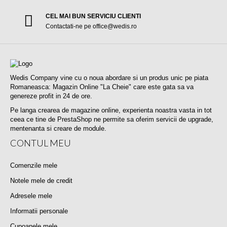
CEL MAI BUN SERVICIU CLIENTI
Contactati-ne pe office@wedis.ro
Wedis Company vine cu o noua abordare si un produs unic pe piata
Romaneasca: Magazin Online "La Cheie" care este gata sa va
genereze profit in 24 de ore.
Pe langa crearea de magazine online, experienta noastra vasta in tot
ceea ce tine de PrestaShop ne permite sa oferim servicii de upgrade,
mentenanta si creare de module.
CONTUL MEU
Comenzile mele
Notele mele de credit
Adresele mele
Informatii personale
Cupoanele mele