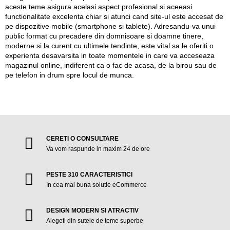
aceste teme asigura acelasi aspect profesional si aceeasi
functionalitate excelenta chiar si atunci cand site-ul este accesat de
pe dispozitive mobile (smartphone si tablete). Adresandu-va unui
public format cu precadere din domnisoare si doamne tinere,
moderne si la curent cu ultimele tendinte, este vital sa le oferiti o
experienta desavarsita in toate momentele in care va acceseaza
magazinul online, indiferent ca o fac de acasa, de la birou sau de
pe telefon in drum spre locul de munca.
CERETI O CONSULTARE
Va vom raspunde in maxim 24 de ore
PESTE 310 CARACTERISTICI
In cea mai buna solutie eCommerce
DESIGN MODERN SI ATRACTIV
Alegeti din sutele de teme superbe