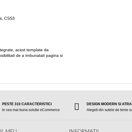
ts, CSS3
tegrate, acest template da
osibilitati de a imbunatati pagina si
PESTE 310 CARACTERISTICI
DESIGN MODERN SI ATRA
In cea mai buna solutie eCommerce
Alegeti din sutele de teme 
L MEU
INFORMATII