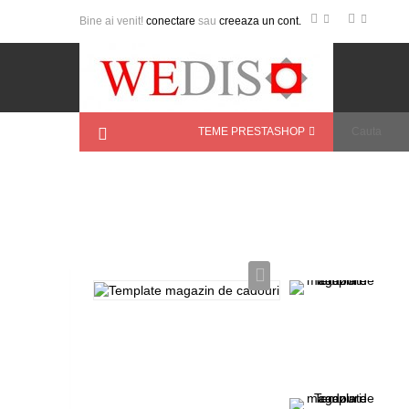
Bine ai venit!
conectare
sau
creeaza un cont.
TEME PRESTASHOP
Acasa
>
Teme PrestaShop
>
Cadouri
>
Templ