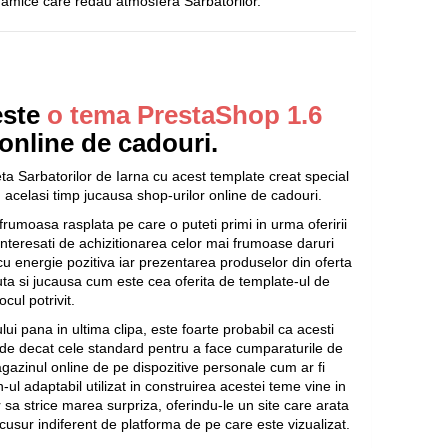
namice care redau atmosfera Sarbatorilor.
este
o tema PrestaShop 1.6
online de cadouri.
a Sarbatorilor de Iarna cu acest template creat special
n acelasi timp jucausa shop-urilor online de cadouri.
rumoasa rasplata pe care o puteti primi in urma oferirii
i interesati de achizitionarea celor mai frumoase daruri
cu energie pozitiva iar prezentarea produselor din oferta
uta si jucausa cum este cea oferita de template-ul de
cul potrivit.
ui pana in ultima clipa, este foarte probabil ca acesti
ode decat cele standard pentru a face cumparaturile de
agazinul online de pe dispozitive personale cum ar fi
-ul adaptabil utilizat in construirea acestei teme vine in
r sa strice marea surpriza, oferindu-le un site care arata
 cusur indiferent de platforma de pe care este vizualizat.