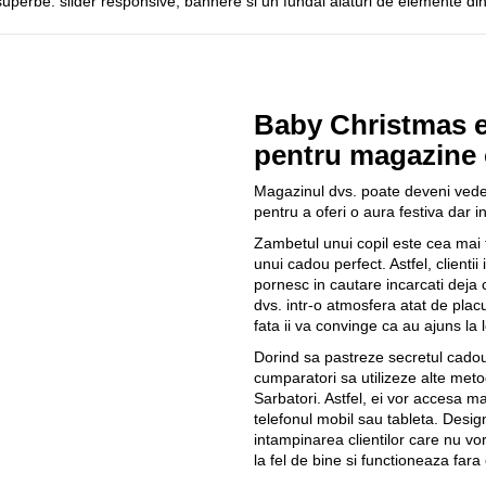
perbe: slider responsive, bannere si un fundal alaturi de elemente di
Baby Christmas 
pentru magazine 
Magazinul dvs. poate deveni vedet
pentru a oferi o aura festiva dar i
Zambetul unui copil este cea mai f
unui cadou perfect. Astfel, clienti
pornesc in cautare incarcati deja 
dvs. intr-o atmosfera atat de plac
fata ii va convinge ca au ajuns la lo
Dorind sa pastreze secretul cadoul
cumparatori sa utilizeze alte met
Sarbatori. Astfel, ei vor accesa m
telefonul mobil sau tableta. Design
intampinarea clientilor care nu vo
la fel de bine si functioneaza fara