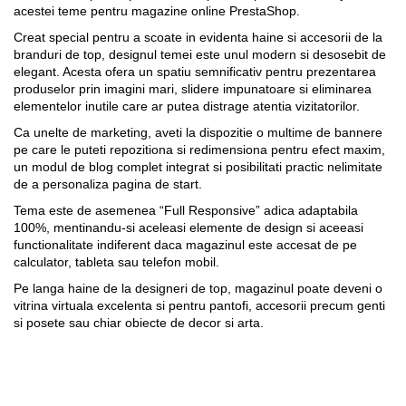
acestei teme pentru magazine online PrestaShop.
Creat special pentru a scoate in evidenta haine si accesorii de la
branduri de top, designul temei este unul modern si desosebit de
elegant. Acesta ofera un spatiu semnificativ pentru prezentarea
produselor prin imagini mari, slidere impunatoare si eliminarea
elementelor inutile care ar putea distrage atentia vizitatorilor.
Ca unelte de marketing, aveti la dispozitie o multime de bannere
pe care le puteti repozitiona si redimensiona pentru efect maxim,
un modul de blog complet integrat si posibilitati practic nelimitate
de a personaliza pagina de start.
Tema este de asemenea “Full Responsive” adica adaptabila
100%, mentinandu-si aceleasi elemente de design si aceeasi
functionalitate indiferent daca magazinul este accesat de pe
calculator, tableta sau telefon mobil.
Pe langa haine de la designeri de top, magazinul poate deveni o
vitrina virtuala excelenta si pentru pantofi, accesorii precum genti
si posete sau chiar obiecte de decor si arta.