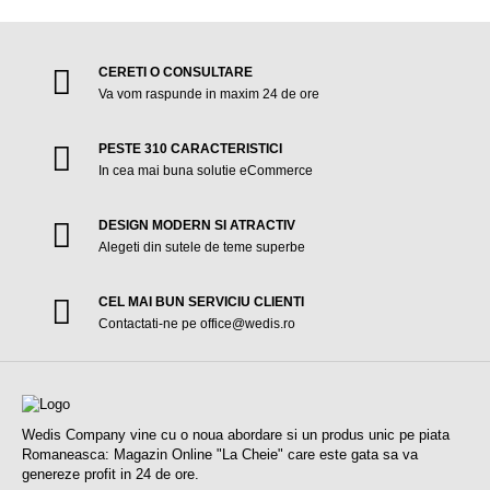
CERETI O CONSULTARE
Va vom raspunde in maxim 24 de ore
PESTE 310 CARACTERISTICI
In cea mai buna solutie eCommerce
DESIGN MODERN SI ATRACTIV
Alegeti din sutele de teme superbe
CEL MAI BUN SERVICIU CLIENTI
Contactati-ne pe office@wedis.ro
Wedis Company vine cu o noua abordare si un produs unic pe piata
Romaneasca: Magazin Online "La Cheie" care este gata sa va
genereze profit in 24 de ore.